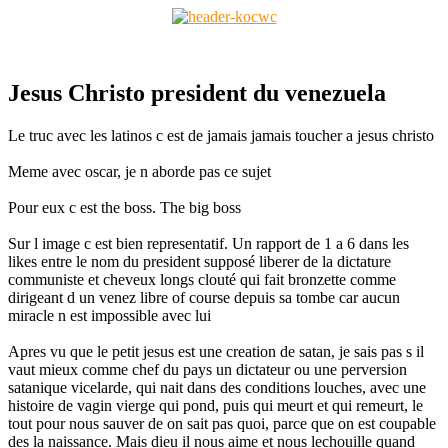
Jesus Christo president du venezuela
Le truc avec les latinos c est de jamais jamais toucher a jesus christo
Meme avec oscar, je n aborde pas ce sujet
Pour eux c est the boss. The big boss
Sur l image c est bien representatif. Un rapport de 1 a 6 dans les
likes entre le nom du president supposé liberer de la dictature
communiste et cheveux longs clouté qui fait bronzette comme
dirigeant d un venez libre of course depuis sa tombe car aucun
miracle n est impossible avec lui
Apres vu que le petit jesus est une creation de satan, je sais pas s il
vaut mieux comme chef du pays un dictateur ou une perversion
satanique vicelarde, qui nait dans des conditions louches, avec une
histoire de vagin vierge qui pond, puis qui meurt et qui remeurt, le
tout pour nous sauver de on sait pas quoi, parce que on est coupable
des la naissance. Mais dieu il nous aime et nous lechouille quand