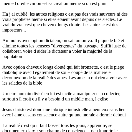
meme l oreille car on est sa creation meme si on est puni
Ha j ai oublié, les autres religions c est pas des vrais sauveurs ni des
vrais prophetes meme si elles etaient avant depuis des siecles. Le
vrai du vrai cest que cheveux longs clouté. Les autres c est des
imposteurs...
Au moins avec option dictateur, on sait ou on va. Il pique le blé et
elimine toutes les pensees "divergentes" du paysage. Suffit juste de
collaborer, voire d aider le dictateur a voler la majorité de la
population
Avec option cheveux longs clouté qui fait bronzette, c est le piege
diabolique avec l egarement de soi + coupé de la matiere +
deconnexion de la realité des ames. Les ames n ont rien a voir avec
les salades de la bible
Un etre humain divisé en lui est facile a manipuler et a collecter,
surtout s il croit qu il y a besoin d un middle man, l eglise
Jesus christo est donc une fabrique industrielle a neuneux sans lien
avec l ame et sans conscience autre qu une morale a dormir debout
La realité c est qu il faut bosser tous les jours, apprendre, se
documenter, elargir son champ de conscience... peu importe le