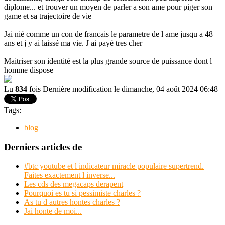
diplome... et trouver un moyen de parler a son ame pour piger son
game et sa trajectoire de vie
Jai nié comme un con de francais le parametre de l ame jusqu a 48
ans et j y ai laissé ma vie. J ai payé tres cher
Maitriser son identité est la plus grande source de puissance dont l
homme dispose
Lu
834
fois
Dernière modification le dimanche, 04 août 2024 06:48
Tags:
blog
Derniers articles de
#btc youtube et l indicateur miracle populaire supertrend.
Faites exactement l inverse...
Les cds des megacaps derapent
Pourquoi es tu si pessimiste charles ?
As tu d autres hontes charles ?
Jai honte de moi...