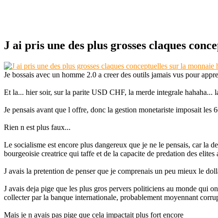
J ai pris une des plus grosses claques conce
Je bossais avec un homme 2.0 a creer des outils jamais vus pour appr
Et la... hier soir, sur la parite USD CHF, la merde integrale hahaha.
Je pensais avant que l offre, donc la gestion monetariste imposait les
Rien n est plus faux...
Le socialisme est encore plus dangereux que je ne le pensais, car la d
bourgeoisie creatrice qui taffe et de la capacite de predation des elites
J avais la pretention de penser que je comprenais un peu mieux le doll
J avais deja pige que les plus gros pervers politiciens au monde qui on
collecter par la banque internationale, probablement moyennant corru
Mais je n avais pas pige que cela impactait plus fort encore